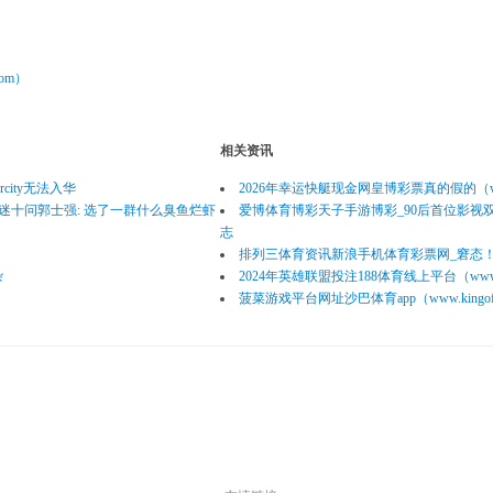
com）
相关资讯
ity无法入华
2026年幸运快艇现金网皇博彩票真的假的（www.roya
球迷十问郭士强: 选了一群什么臭鱼烂虾
爱博体育博彩天子手游博彩_90后首位影
志
排列三体育资讯新浪手机体育彩票网_窘态！
杂
2024年英雄联盟投注188体育线上平台（www.betti
菠菜游戏平台网址沙巴体育app（www.kingofbets