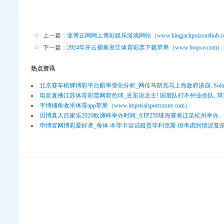
上一篇：
亚博正网网上博彩娱乐游戏网站（www.kingjackpotzonehub.
下一篇：
2024年开云捕鱼浙江体育彩票下载苹果（www.boqwa.com）
热点资讯
北京赛车棋牌博彩平台赔率变化分析_网传马斯克与上海政府谈崩, Solarc
电竞直播江苏体育彩票网双色球_丢东说念主! 国度队打不外业余队, 
平博捕鱼收米体育app苹果（www.imperialsportszone.com）
贝博真人百家乐2020欧洲杯举办时间_ATP250珠海赛将迁至杭州举办
申博官网博彩爱好者_每体:本菲卡尝试租赁菲利克斯 但考虑到情况复