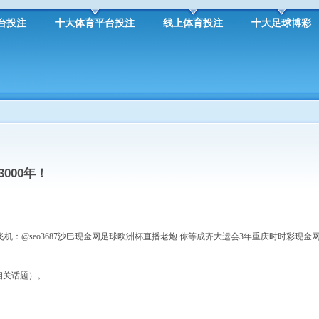
台投注
十大体育平台投注
线上体育投注
十大足球博彩
000年！
飞机：@seo3687沙巴现金网足球欧洲杯直播老炮 你等成齐大运会3年重庆时时彩现
相关话题）。