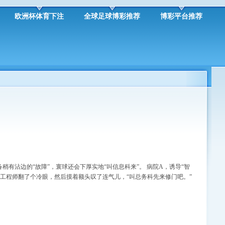
欧洲杯体育下注
全球足球博彩推荐
博彩平台推荐
备稍有沾边的“故障”，寰球还会下厚实地“叫信息科来”。 病院A，诱导“智
工程师翻了个冷眼，然后摸着额头叹了连气儿，“叫总务科先来修门吧。”