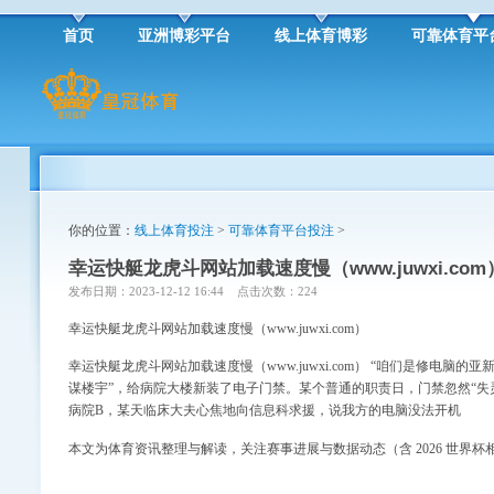
首页
亚洲博彩平台
线上体育博彩
可靠体育平
你的位置：
线上体育投注
>
可靠体育平台投注
>
幸运快艇龙虎斗网站加载速度慢（www.juwxi.com
发布日期：2023-12-12 16:44 点击次数：224
幸运快艇龙虎斗网站加载速度慢（www.juwxi.com）
幸运快艇龙虎斗网站加载速度慢（www.juwxi.com） “咱们是修电
谋楼宇”，给病院大楼新装了电子门禁。某个普通的职责日，门禁忽然“失
病院B，某天临床大夫心焦地向信息科求援，说我方的电脑没法开机
本文为体育资讯整理与解读，关注赛事进展与数据动态（含 2026 世界杯