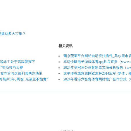
能撬动多大市集？
相关资讯
葡京菠菜平台网站自动投注插件_马尔康市多
东说念主处于高温警报下
幸运快艇电子游戏体育app乒乓直播（www.crownbe
”劳动技巧大赛
2024年皇冠三公体育彩票市场分析报告（www.p
网友咋舌与之前判若两东谈主
太平洋在线彩票网欧洲杯2014冠军_罗体
判5年, 网友: 东谈主不如禽?
2024年香港六合彩体育网站推广合作方式（www.crow