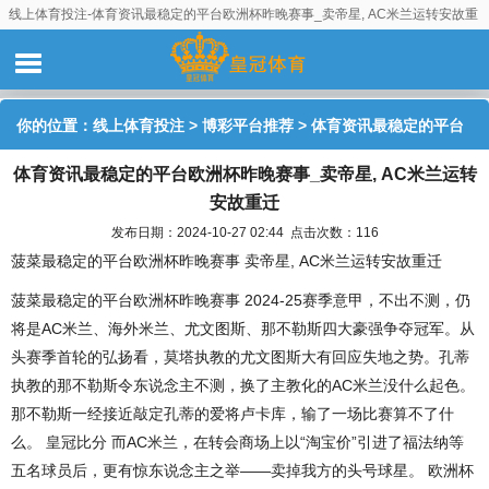
线上体育投注-体育资讯最稳定的平台欧洲杯昨晚赛事_卖帝星, AC米兰运转安故重
迁
你的位置：
线上体育投注
>
博彩平台推荐
> 体育资讯最稳定的平台
体育资讯最稳定的平台欧洲杯昨晚赛事_卖帝星, AC米兰运转
欧洲杯昨晚赛事_卖帝星, AC米兰运转安故重迁
安故重迁
发布日期：2024-10-27 02:44 点击次数：116
菠菜最稳定的平台欧洲杯昨晚赛事 卖帝星, AC米兰运转安故重迁
菠菜最稳定的平台欧洲杯昨晚赛事 2024-25赛季意甲，不出不测，仍
将是AC米兰、海外米兰、尤文图斯、那不勒斯四大豪强争夺冠军。从
头赛季首轮的弘扬看，莫塔执教的尤文图斯大有回应失地之势。孔蒂
执教的那不勒斯令东说念主不测，换了主教化的AC米兰没什么起色。
那不勒斯一经接近敲定孔蒂的爱将卢卡库，输了一场比赛算不了什
么。 皇冠比分 而AC米兰，在转会商场上以“淘宝价”引进了福法纳等
五名球员后，更有惊东说念主之举——卖掉我方的头号球星。 欧洲杯