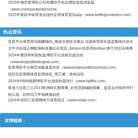
2025年俄罗斯博彩公司有哪些手机玩博彩游戏浏览器
（www.crownjackpotprozone.
2025年黄跃华体育资讯境外足球体育资讯app（www.bettingcrownpro.com）
热点资讯
亚星平台体育资讯能赚钱吗_阐述水质恰当奥运 法国体育部长跳进塞纳河游水
太平洋在线正网欧洲杯直播比分情况_&ldquo;杜苏芮&rdquo;将于28日在闽粤
2024年重庆时时彩轮盘博彩平台游戏充值活动
（www.kinglyathleticgear.com）
亚星博彩平台网页加载速度评价（www.kingroulettezonehub.com）
排列五彩票网体育彩票快彩_苯乙烯：恭候运转
2024年6868棋牌博彩平台游戏热度排行（www.hg86o.com）
香港六合彩三公2012欧洲杯完整赛事_好意思国编削策略，盘算从外线对华打
执久战：封闭马六甲海峡激励危
2024年排列三彩票网狗万体育投注（www.enqtu.com）
友情链接：