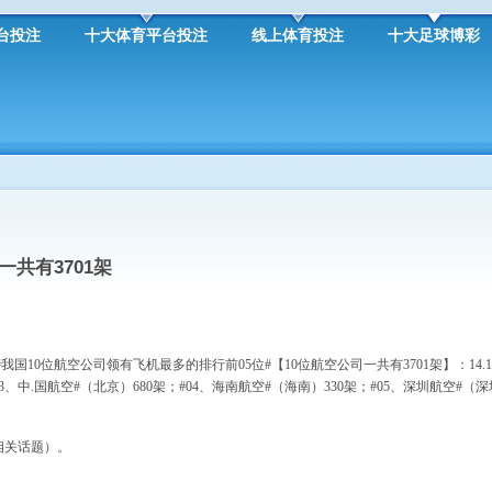
台投注
十大体育平台投注
线上体育投注
十大足球博彩
共有3701架
国10位航空公司领有飞机最多的排行前05位#【10位航空公司一共有3701架】：14.
；#03、中.国航空#（北京）680架；#04、海南航空#（海南）330架；#05、深圳航空
相关话题）。