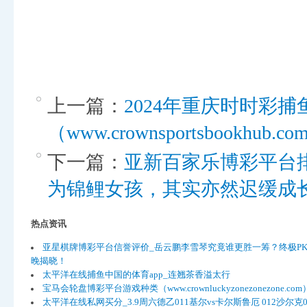
上一篇：
2024年重庆时时彩
（www.crownsportsbookhub.c
下一篇：
亚新百家乐博彩平台
为锦鲤女孩，其实亦然迟缓成
热点资讯
亚星棋牌博彩平台信誉评价_岳云鹏李雪琴究竟谁更胜一筹？终极P
晚揭晓！
太平洋在线捕鱼中国的体育app_连翘茶香溢太行
宝马会轮盘博彩平台游戏种类（www.crownluckyzonezonezone.com
太平洋在线私网买分_3.9周六德乙011基尔vs卡尔斯鲁厄 012沙尔克04