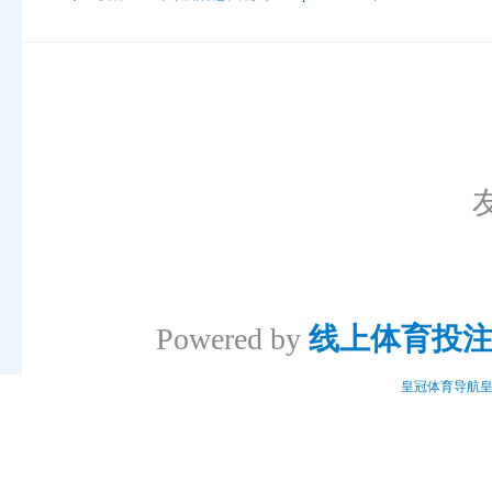
Powered by
线上体育投
皇冠体育导航