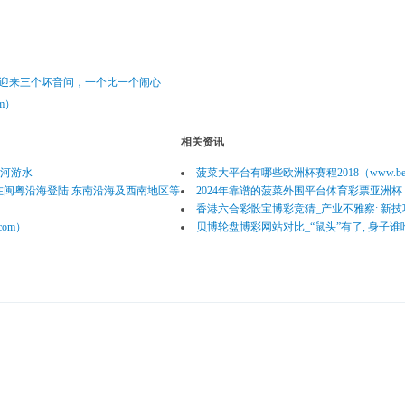
京迎来三个坏音问，一个比一个闹心
m）
相关资讯
纳河游水
菠菜大平台有哪些欧洲杯赛程2018（www.bettin
8日在闽粤沿海登陆 东南沿海及西南地区等
2024年靠谱的菠菜外围平台体育彩票亚洲杯（www
香港六合彩骰宝博彩竞猜_产业不雅察: 新
com）
贝博轮盘博彩网站对比_“鼠头”有了, 身子谁