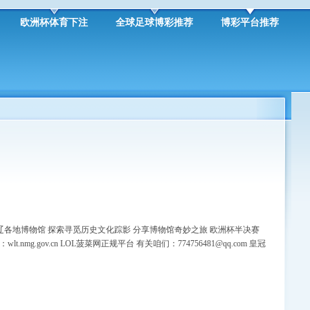
欧洲杯体育下注
全球足球博彩推荐
博彩平台推荐
辽各地博物馆 探索寻觅历史文化踪影 分享博物馆奇妙之旅 欧洲杯半决赛
mg.gov.cn LOL菠菜网正规平台 有关咱们：
774756481@qq.com
皇冠