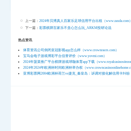
上一篇：
2024年贝博真人百家乐足球信用平台出租（www.zaxda.com
下一篇：
彩票棋牌百家乐不贪心怎么玩_ARKM投研论说
热点资讯
体育资讯公司倒闭皇冠影视app怎么样（www.crownraces.com）
宝马会电子游戏博彩平台信誉评价（www.yovmi.com）
2024年菠菜推广平台棋牌游戏球咖体育app下载（www.royalcasinositezone
2024年2024年欧洲杯时间欧洲杯举办权（www.crowncasinoonlinehome.
亚博彩票网2004欧洲杯荷兰vs捷克_秦皇岛：诉调对接化解信用卡纠纷