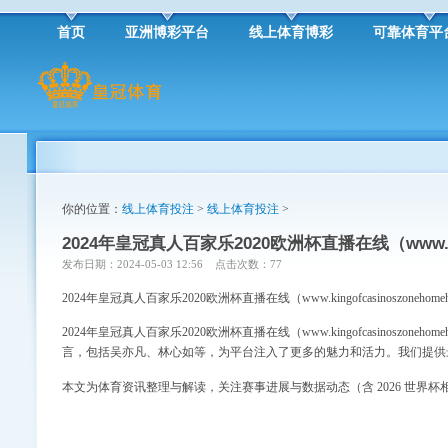
首页
亚洲博彩平台
线上体育博彩
可靠体育平
你的位置：
线上体育投注
>
线上体育投注
>
2024年皇冠真人百家乐2020欧洲杯直播在线（www.kingo
发布日期：2024-05-03 12:56 点击次数：77
2024年皇冠真人百家乐2020欧洲杯直播在线（www.kingofcasinoszonehomeh
2024年皇冠真人百家乐2020欧洲杯直播在线（www.kingofcasinoszone
言，包括吴亦凡、林心如等，为平台注入了更多的魅力和活力。我们提供最专业
本文为体育资讯整理与解读，关注赛事进展与数据动态（含 2026 世界杯