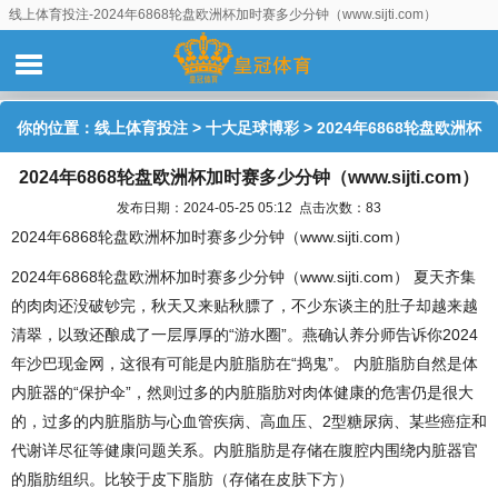
线上体育投注-2024年6868轮盘欧洲杯加时赛多少分钟（www.sijti.com）
你的位置：
线上体育投注
>
十大足球博彩
> 2024年6868轮盘欧洲杯
2024年6868轮盘欧洲杯加时赛多少分钟（www.sijti.com）
加时赛多少分钟（www.sijti.com）
发布日期：2024-05-25 05:12 点击次数：83
2024年6868轮盘欧洲杯加时赛多少分钟（www.sijti.com）
2024年6868轮盘欧洲杯加时赛多少分钟（www.sijti.com） 夏天齐集
的肉肉还没破钞完，秋天又来贴秋膘了，不少东谈主的肚子却越来越
清翠，以致还酿成了一层厚厚的“游水圈”。燕确认养分师告诉你2024
年沙巴现金网，这很有可能是内脏脂肪在“捣鬼”。 内脏脂肪自然是体
内脏器的“保护伞”，然则过多的内脏脂肪对肉体健康的危害仍是很大
的，过多的内脏脂肪与心血管疾病、高血压、2型糖尿病、某些癌症和
代谢详尽征等健康问题关系。内脏脂肪是存储在腹腔内围绕内脏器官
的脂肪组织。比较于皮下脂肪（存储在皮肤下方）