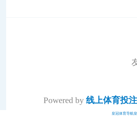
Powered by
线上体育投
皇冠体育导航