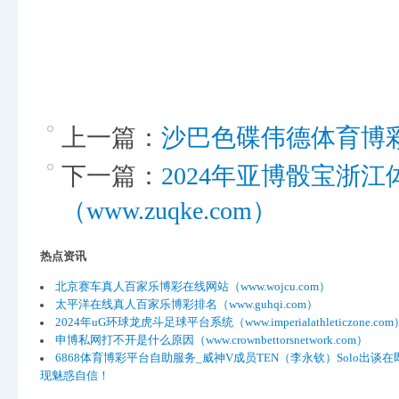
上一篇：
沙巴色碟伟德体育博彩（www.
下一篇：
2024年亚博骰宝浙
（www.zuqke.com）
热点资讯
北京赛车真人百家乐博彩在线网站（www.wojcu.com）
太平洋在线真人百家乐博彩排名（www.guhqi.com）
2024年uG环球龙虎斗足球平台系统（www.imperialathleticzone.com
申博私网打不开是什么原因（www.crownbettorsnetwork.com）
6868体育博彩平台自助服务_威神V成员TEN（李永钦）Solo出谈在
现魅惑自信！