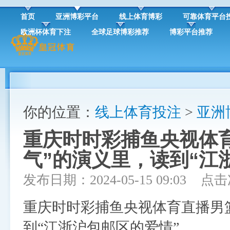
首页
亚洲博彩平台
线上体育博彩
可靠体育平台
欧洲杯体育下注
全球足球博彩推荐
博彩平台推荐
你的位置：
线上体育投注
>
亚洲
重庆时时彩捕鱼央视体育
气”的演义里，读到“江
发布日期：2024-05-15 09:03 点
重庆时时彩捕鱼央视体育直播男篮a
到“江浙沪包邮区的爱情”