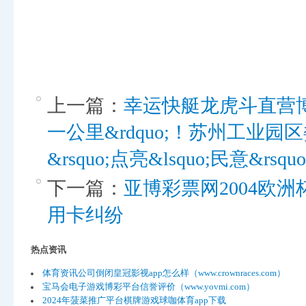
上一篇：
幸运快艇龙虎斗直营博彩
一公里&rdquo;！苏州工业园区娄
&rsquo;点亮&lsquo;民意&rsq
下一篇：
亚博彩票网2004欧
用卡纠纷
热点资讯
体育资讯公司倒闭皇冠影视app怎么样（www.crownraces.com）
宝马会电子游戏博彩平台信誉评价（www.yovmi.com）
2024年菠菜推广平台棋牌游戏球咖体育app下载