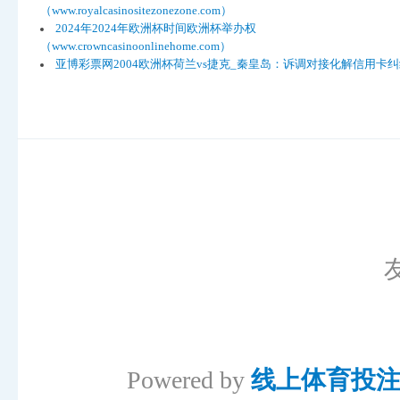
（www.royalcasinositezonezone.com）
2024年2024年欧洲杯时间欧洲杯举办权
（www.crowncasinoonlinehome.com）
亚博彩票网2004欧洲杯荷兰vs捷克_秦皇岛：诉调对接化解信用卡
Powered by
线上体育投