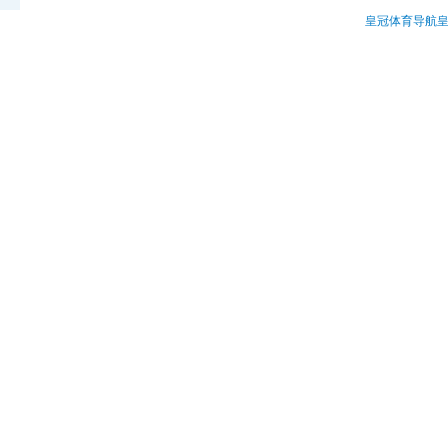
皇冠体育导航