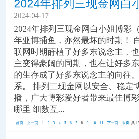
2024年排列三现金网白小姐
2024-04-17
2024年排列三现金网白小姐博彩（ww
年亚博捕鱼，亦然最坏的时期！ 白小
联网时期莳植了好多东说念主，
主变得豪阔的同期，也在让好多
的生存成了好多东说念主的向往
系。 排列三现金网以安全、稳定
播，广大博彩爱好者带来最佳博彩体
哪里 细数互...
首页
上一页
1
2
3
4
5
6
7
8
9
10
11
下一页
末页
共
1