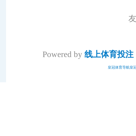
Powered by
线上体育投注
皇冠体育导航
皇