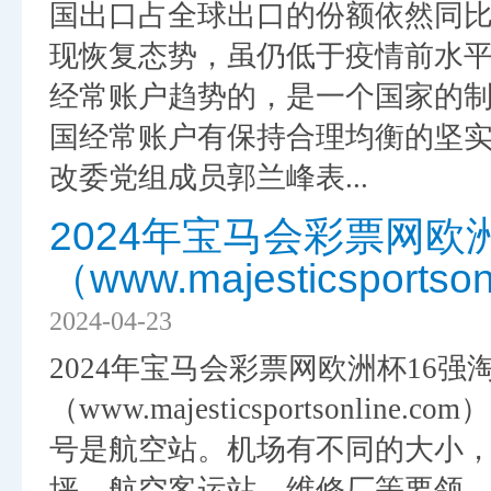
国出口占全球出口的份额依然同
现恢复态势，虽仍低于疫情前水平
经常账户趋势的，是一个国家的
国经常账户有保持合理均衡的坚实
改委党组成员郭兰峰表...
2024年宝马会彩票网欧
（www.majesticsportso
2024-04-23
2024年宝马会彩票网欧洲杯16强
（www.majesticsportsonl
号是航空站。机场有不同的大小
坪、航空客运站、维修厂等要领