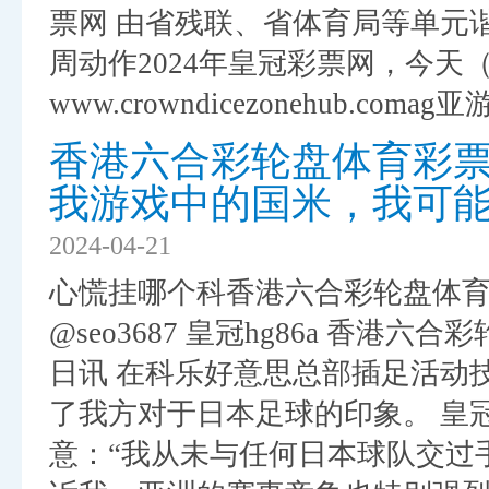
票网 由省残联、省体育局等单元
周动作2024年皇冠彩票网，今天
www.crowndicezonehub.co
香港六合彩轮盘体育彩票
我游戏中的国米，我可
2024-04-21
心慌挂哪个科香港六合彩轮盘体育
@seo3687 皇冠hg86a 香港
日讯 在科乐好意思总部插足活动
了我方对于日本足球的印象。 皇
意：“我从未与任何日本球队交过