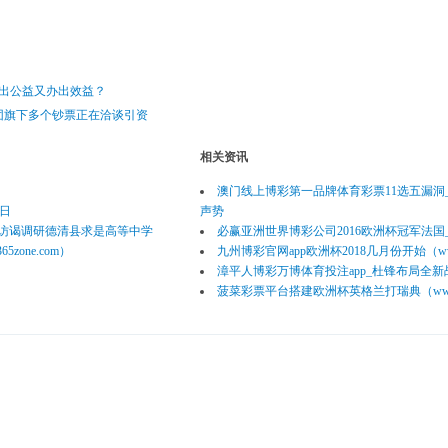
办出公益又办出效益？
团旗下多个钞票正在洽谈引资
相关资讯
）
澳门线上博彩第一品牌体育彩票11选五漏洞
0日
声势
访谒调研德清县求是高等中学
必赢亚洲世界博彩公司2016欧洲杯冠军法国_
zone.com）
九州博彩官网app欧洲杯2018几月份开始（www.
漳平人博彩万博体育投注app_杜锋布局全
菠菜彩票平台搭建欧洲杯英格兰打瑞典（www.yu