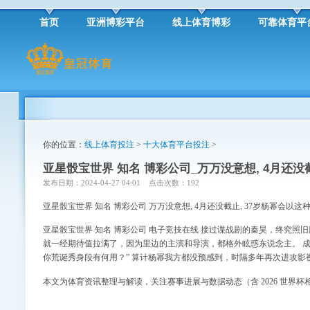
首页
亚洲博彩平台
线上体育博彩
可靠体育平
你的位置：
线上体育投注
>
十大体育平台投注
>
亚星骰宝世界 知名 博彩公司_万万没意想, 4月还没
发布日期：2024-04-27 04:01 点击次数：192
亚星骰宝世界 知名 博彩公司 万万没意想, 4月还没截止, 37岁杨幂会以这
亚星骰宝世界 知名 博彩公司 电子竞技在线 接过谍战剧的秦昊，终究
就一经期待值拉满了，因为里边的主演和导演，都格外眩惑东说念主。 成
你荒诞秀身段有何用？” 算计杨幂我方都没预感到，时隔多年再次进攻影
本文为体育资讯整理与解读，关注赛事进展与数据动态（含 2026 世界杯