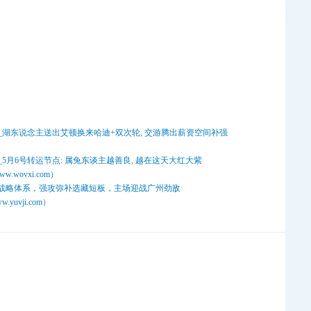
_湖东说念主送出艾顿换来哈迪+双次轮, 交游腾出薪资空间补强
5月6号转运节点: 属兔东谈主越善良, 越在这天大红大紫
wovxi.com）
新战略体系，强攻弥补选藏短板，主场迎战广州劲敌
vji.com）