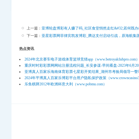
上一篇：
亚博轮盘博彩有人赚了吗_社区食堂悄然走红&#32;若何既
下一篇：
亚星彩票网菲律宾凯发博彩_腾达支付启动引战，原海航集
热点资讯
2024年北京赛车电子游戏体育篮球竞猜app（www.betroyalclubpro.com
重庆时时彩彩票网网站注册流程问题_长安参谋-早间看盘-2023年6月2
亚博真人百家乐海南体育彩票七星彩开奖结果_湖州市考验局领导一瞥
2024年平博真人百家乐博彩平台用户隐私保护政策（www.crowncasino365
乐鱼棋牌2012年欧洲杯意大利（www.pobmu.com）