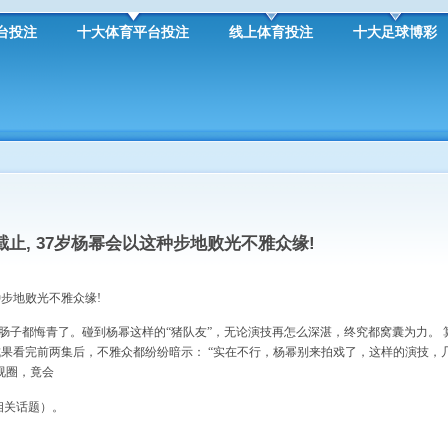
台投注
十大体育平台投注
线上体育投注
十大足球博彩
截止, 37岁杨幂会以这种步地败光不雅众缘!
种步地败光不雅众缘!
照旧肠子都悔青了。碰到杨幂这样的“猪队友”，无论演技再怎么深湛，终究都窝囊为力
果看完前两集后，不雅众都纷纷暗示： “实在不行，杨幂别来拍戏了，这样的演技，几
视圈，竟会
相关话题）。