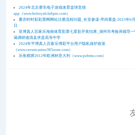
2024年北京赛车电子游戏体育篮球竞猜
app（www.betroyalclubpro.com）
重庆时时彩彩票网网站注册流程问题_长安参谋-早间看盘-2023年6月
日
亚博真人百家乐海南体育彩票七星彩开奖结果_湖州市考验局领导一
谒调研德清县求是高等中学
2024年平博真人百家乐博彩平台用户隐私保护政策
（www.crowncasino365zone.com）
乐鱼棋牌2012年欧洲杯意大利（www.pobmu.com）