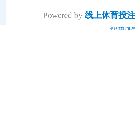
Powered by
线上体育投
皇冠体育导航