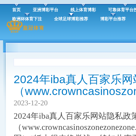
首页
亚洲博彩平台
线上体育博彩
可靠体育平台
欧洲杯体育下注
全球足球博彩推荐
博彩平台推荐
2024年iba真人百家乐
（www.crowncasinoszo
2023-12-20
2024年iba真人百家乐网站隐私政
（www.crowncasinoszonezo