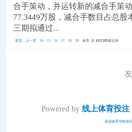
合手策动，并运转新的减合手策
77.3449万股，减合手数目占
三期拟通过...
首页
上一页
14
15
16
17
18
19
末页
共
19
页
185
条记录
Powered by
线上体育投注
皇冠体育导航
皇