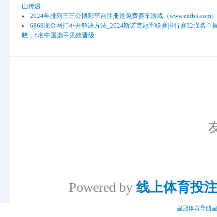
山传递
2024年排列三三公博彩平台注册送免费赛车游戏（www.enfbu.com
6868现金网打不开解决方法_2024斯诺克冠军联赛排行赛32强名单
晓，6名中国选手见效晋级
Powered by
线上体育投
皇冠体育导航