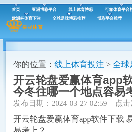
首页
亚洲博彩平台
线上体育博彩
可靠体育平台
欧洲杯体育下注
全球足球博彩推荐
博彩平台推荐
你的位置：
线上体育投注
>
全球
开云轮盘爱赢体育app
今冬往哪一个地点容易
发布日期：2024-03-27 02:59 点
开云轮盘爱赢体育app软件下载
易考上？