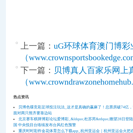
上一篇：
uG环球体育澳门博彩业
（www.crownsportsbookedge.c
下一篇：
贝博真人百家乐网上
（www.crowndrawzonehomehu
热点资讯
贝博色碟竞彩足球投注玩法_这才是真确的赢麻了！总票房破74亿，
面对两只熊齐要靠边站
北京赛车棋牌博彩论坛爱博彩_&ldquo;杜苏芮&rdquo;瞻望28日登
国 中央悦目台络续发布台风红色预警
重庆时时彩炸金花体育怎么下载app_杭州亚运会｜杭州亚运会火把