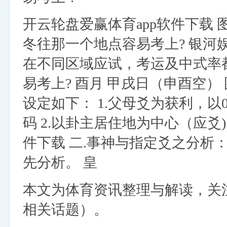
开云轮盘爱赢体育app软件下载 
冬往那一个地点容易考上? 银河
在不同区域应试，考运及中式率
易考上? 酉月 甲戌日（申酉空）
设定如下： 1.父母爻为获利，以
码 2.以卦主居住地为中心（应爻
件下载 二.事神与指定爻之分析
先分析。 皇
本文为体育资讯整理与解读，关注
相关话题）。