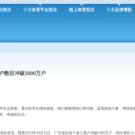
台投注
十大体育平台投注
线上体育投注
十大足球博彩
数目冲破1000万户
升生活质量。通过科学合理的锻炼，我们能够增强心肺功能，提高肌肉力量，增强体
实、幸福的生活。
的音讯，限度2023年10月12日，广东省实有个体工商户冲破1000万户，同比增长12.