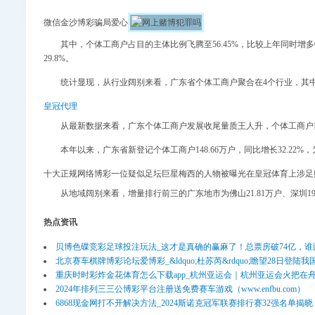
微信金沙博彩骗局爱心
其中，个体工商户占目的主体比例飞腾至56.45%，比较上年同时增多0.
29.8%。
统计显现，从行业阔别来看，广东省个体工商户聚合在4个行业，其中，批发和零
皇冠代理
从最新数据来看，广东个体工商户发展收尾量质王人升，个体工商户目
本年以来，广东省新登记个体工商户148.66万户，同比增长32.22%
十大正规网络博彩一位疑似足坛巨星梅西的人物被曝光在皇冠体育上涉足
从地域阔别来看，增量排行前三的广东地市为佛山21.81万户、深圳19.43万户
热点资讯
贝博色碟竞彩足球投注玩法_这才是真确的赢麻了！总票房破74亿，
北京赛车棋牌博彩论坛爱博彩_&ldquo;杜苏芮&rdquo;瞻望28日登
重庆时时彩炸金花体育怎么下载app_杭州亚运会｜杭州亚运会火把在
2024年排列三三公博彩平台注册送免费赛车游戏（www.enfbu.com）
6868现金网打不开解决方法_2024斯诺克冠军联赛排行赛32强名单揭