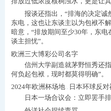
排放过低浓度核稠浊水，更是让
报谈还指出，“排海的决定诚然
东电，这也让东谈主以为包袱不解
暗意，“排放期间至少30年，东
谈主担忧”。
欧洲三大博彩公司名字
信州大学副造就茅野恒秀还指出
何负起包袱，现时都莫得明确”。
2024年欧洲杯场地
日本环球反对
日本一场合议会：立即罢手排
外洋社会捏续责骂