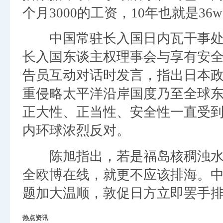
个月3000的工资，10年也就是3
中国常驻长入国日内瓦干事处和
长入国东谈主权理事会与享有安
告员互动对话时发言，指出日本
重侵略太平洋沿岸国度乃至全球
正大性、正当性、安全性一直受
内环球浓烈反对。
陈旭指出，若是福岛核稠浊水
全欧博在线，就更不应该排海。
题加大温顺，敦促日方立即罢手排
热点资讯