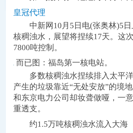
皇冠代理
中新网10月5日电(张奥林)5
核稠浊水，展望将捏续17天。这
7800吨控制。
而已图：福岛第一核电站。
多数核稠浊水捏续排入太平洋
产生的垃圾靠近“无处安放”的境
和东京电力公司却妆聋做哑，一
重透支。
约1.5万吨核稠浊水流入大海