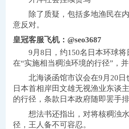
除了质疑，包括多地渔民在内
意反对。
皇冠客服飞机：@seo3687
9月8日，约150名日本环球将
在“实施相当稠浊环境的行径”，
北海谈函馆市议会在9月20日
日本首相岸田文雄无视渔业东谈
的行径，条款日本政府随即罢手
想法书还指出，对将核稠浊水
径，王人备不可容忍。