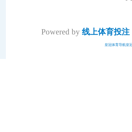
Powered by
线上体育投注
皇冠体育导航
皇