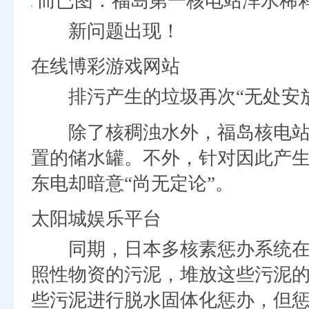
而已图：福岛第一核电站浑水稀
新问题出现！
在线博彩游戏网站
排污产生的垃圾再次“无处安放
除了核稠浊水外，福岛核电站
置的储水罐。不外，针对因此产
东电却暗意“尚无定论”。
太阳城娱乐平台
同期，日本多核素惩办系统在
照性物资的污泥，堆放这些污泥
些污泥进行脱水固体化惩办，但惩