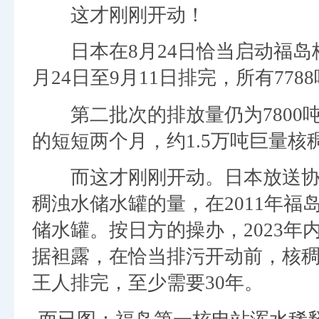
这才刚刚开动！
日本在8月24日恰当启动福岛
月24日至9月11日排完，所有77
第二批次的排放量仍为7800
的短短两个月，约1.5万吨巨量核
而这才刚刚开动。日本放送协会(N
稠浊水储水罐的量，在2011年福
储水罐。按日方的操办，2023年内
据袒露，在恰当排污开动前，核稠
王人排完，至少需要30年。